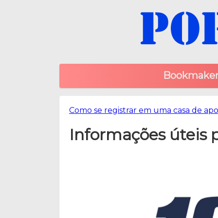
Bookmaker
Como se registrar em uma casa de apo
Informações úteis 