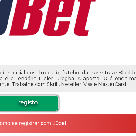
ador oficial dos clubes de futebol da Juventus e Blackb
io é o lendário Didier Drogba. A aposta 10 é oficialm
te. Trabalhe com Skrill, Neteller, Visa e MasterCard.
registo
omo se registrar com 10bet