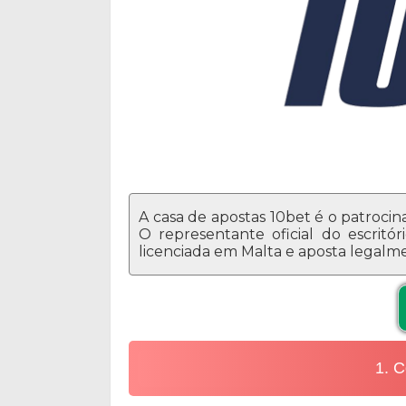
A casa de apostas 10bet é o patrocin
O representante oficial do escritór
licenciada em Malta e aposta legalmen
1. C