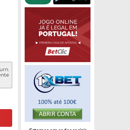
urn.
ente