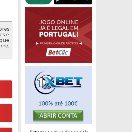
ores
os e
 que
ome,