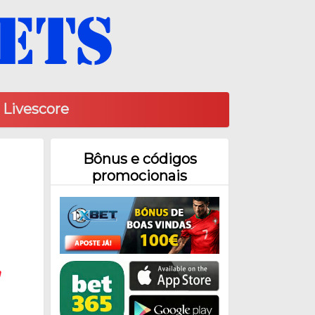
Livescore
Bônus e códigos
promocionais