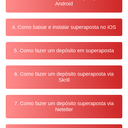
Android
4. Como baixar e instalar superaposta no iOS
5. Como fazer um depósito em superaposta
6. Como fazer um depósito superaposta via
Skrill
7. Como fazer um depósito superaposta via
Neteller