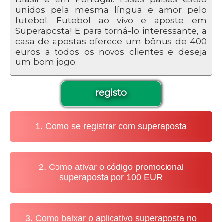
unidos pela mesma língua e amor pelo
futebol. Futebol ao vivo e aposte em
Superaposta! E para torná-lo interessante, a
casa de apostas oferece um bônus de 400
euros a todos os novos clientes e deseja
um bom jogo.
registo
1. Como se registrar com superaposta
2. Como ativar o código promocional
superaposta por 100 EUR
3. Como baixar o aplicativo superaposta no