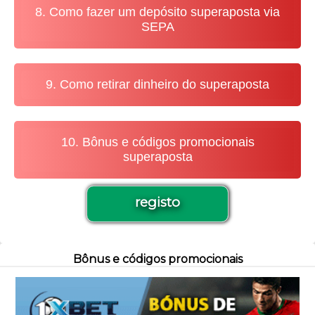
8. Como fazer um depósito superaposta via
SEPA
9. Como retirar dinheiro do superaposta
10. Bônus e códigos promocionais
superaposta
registo
Bônus e códigos promocionais